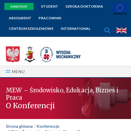
STUDENT
SZKOŁA DOKTORSKA
KANDYDAT
ABSOLWENT
PRACOWNIK
SZUKAJ
CENTRUM SZKOLENIOWE
INTERNATIONAL
E
MENU
MEW – Środowisko, Edukacja, Biznes i
Praca
O Konferencji
Strona główna
Konferencje