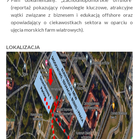
(reportaż pokazujący równolegle kluczowe, atrakcyjne
wątki związane z biznesem i edukacją offshore oraz
opowiadający o ciekawostkach sektora w oparciu o
ujęcia morskich farm wiatrowych).
LOKALIZACJA