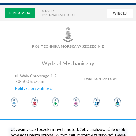
STATEK
REKRUTACJA
WIĘCEJ
M/S NAWIGATOR XXI
WIRTUALNA UCZELNIA
POCZTA
E-LEARNING
BIBLIOTEKA
NAUKOWA BAZA DANYCH
POLITECHNIKA MORSKA W SZCZECINIE
OSIEDLE AKADEMICKIE
PŁYWALNIA
KLUB AZS
OFERTY PRACY
Wydział Mechaniczny
ul. Wały Chrobrego 1-2
DANE KONTAKTOWE
70-500
Szczecin
Polityka prywatności
Używamy ciasteczek i innych metod, żeby analizować ile osób
odwiedza naszą stronę. W tym celu możemy zapisywać Twoje